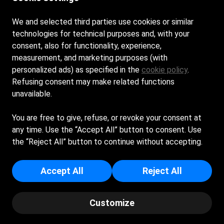
Contatti
We and selected third parties use cookies or similar
technologies for technical purposes and, with your
+39 347 9431129 Armando per la Spiaggia
consent, also for functionality, experience,
measurement, and marketing purposes (with
+39 340 5693632 Alessandra per il Residence
personalized ads) as specified in the
cookie policy
.
Refusing consent may make related functions
info@bagnodellenazioni.it
unavailable.
Piazzale Tirreno, 10 - 58100 Principina a Mare (GR)
You are free to give, refuse, or revoke your consent at
any time. Use the “Accept All” button to consent. Use
S.T.A.T. SRL - Sede Legale: VIALE DEL TIRRENO 51 - 58100 -
the “Reject All” button to continue without accepting.
GROSSETO (GR) - Capitale Sociale Euro 32.000 - Iscritta al
registro delle imprese di Grosseto - p.i/c.f: 00124190539 -
Accept All
Reject All
Numero REA: GR - 32481
© Copyright -
Bagno delle Nazioni
| Powered by Spiagge.it
Customize