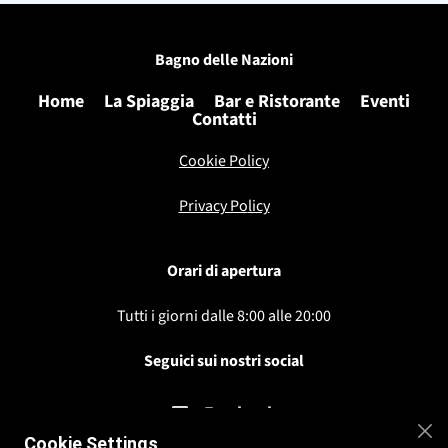
Bagno delle Nazioni
Home
La Spiaggia
Bar e Ristorante
Eventi
Contatti
Cookie Po
licy
Privacy Po
licy
Orari di apertura
Tutti i giorni dalle 8:00 alle 20:00
Seguici sui nostri social
Facebook
Cookie Settings