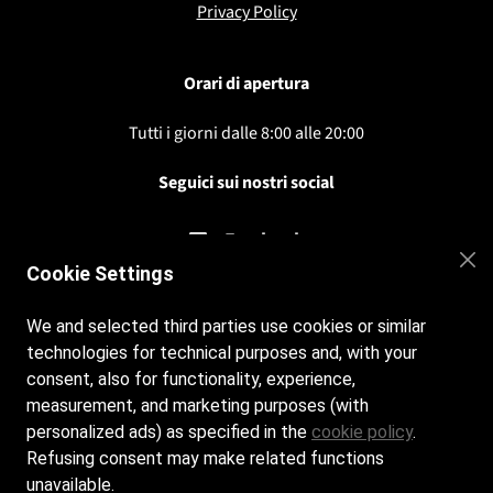
Privacy Po
licy
Orari di apertura
Tutti i giorni dalle 8:00 alle 20:00
Seguici sui nostri social
Facebook
Cookie Settings
Contatti
We and selected third parties use cookies or similar
technologies for technical purposes and, with your
+39 347 9431129 Armando per la Spiaggia
consent, also for functionality, experience,
measurement, and marketing purposes (with
+39 340 5693632 Alessandra per il Residence
personalized ads) as specified in the
cookie policy
.
Refusing consent may make related functions
info@bagnodellenazioni.it
unavailable.